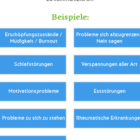
Beispiele:
Erschöpfungszustände /
Probleme sich abzugrenzen
Müdigkeit / Burnout
Nein sagen
Schlafstörungen
Verspannungen aller Art
Motivationsprobleme
Essstörungen
Probleme zu sich zu stehen
Rheumatische Erkrankung